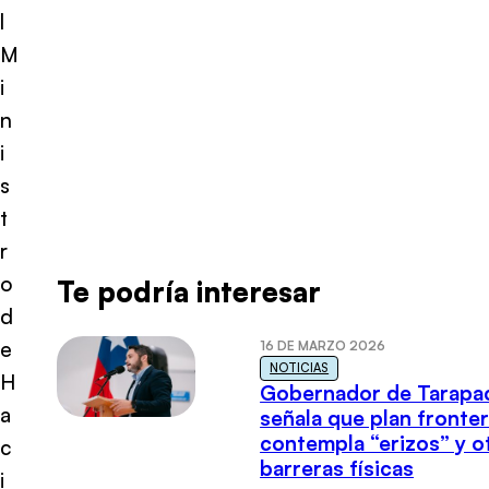
l
M
i
n
i
s
t
r
o
Te podría interesar
d
e
16 DE MARZO 2026
NOTICIAS
H
Gobernador de Tarapa
a
señala que plan fronter
contempla “erizos” y o
c
barreras físicas
i