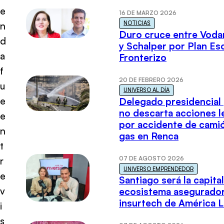
e
16 DE MARZO 2026
NOTICIAS
n
Duro cruce entre Voda
d
y Schalper por Plan E
a
Fronterizo
f
20 DE FEBRERO 2026
u
UNIVERSO AL DÍA
e
Delegado presidencial
no descarta acciones l
e
por accidente de cami
n
gas en Renca
t
07 DE AGOSTO 2026
r
UNIVERSO EMPRENDEDOR
e
Santiago será la capital
v
ecosistema asegurador
insurtech de América L
i
s