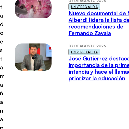
07 DE AGOSTO 2026
t
UNIVERSO AL DÍA
Nuevo documental de 
a
Alberdi lidera la lista d
d
recomendaciones de
o
Fernando Zavala
e
07 DE AGOSTO 2026
s
UNIVERSO AL DÍA
José Gutiérrez destaca
t
importancia de la prim
a
infancia y hace el llam
m
priorizar la educación
a
ñ
a
n
a
p