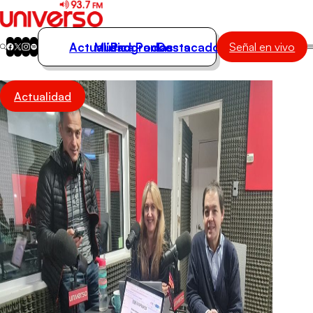
Actualidad
Música
Programas
Podcasts
Destacados
Señal en vivo
Actualidad
Actualidad
Música
Programas
Podcasts
Destacados