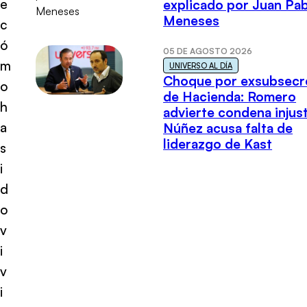
e
explicado por Juan Pa
Meneses
c
ó
05 DE AGOSTO 2026
m
UNIVERSO AL DÍA
Choque por exsubsecr
o
de Hacienda: Romero
h
advierte condena injust
a
Núñez acusa falta de
liderazgo de Kast
s
i
d
o
v
i
v
i