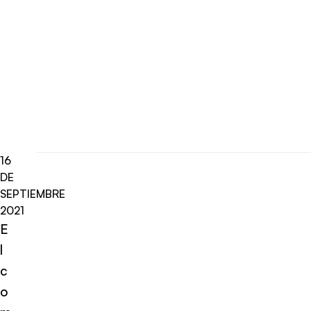
16
DE
SEPTIEMBRE
2021
E
l
c
o