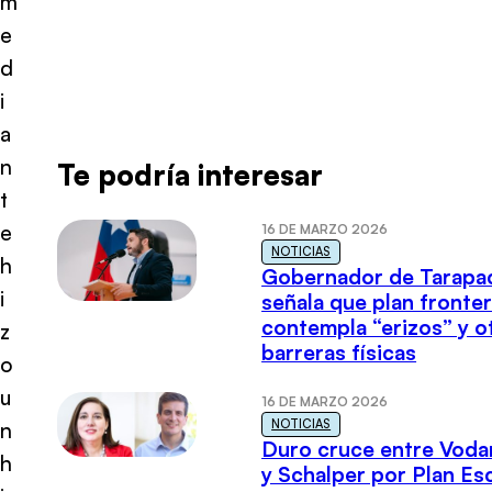
m
e
d
i
a
n
Te podría interesar
t
e
16 DE MARZO 2026
NOTICIAS
h
Gobernador de Tarapa
i
señala que plan fronter
contempla “erizos” y o
z
barreras físicas
o
u
16 DE MARZO 2026
NOTICIAS
n
Duro cruce entre Voda
h
y Schalper por Plan E