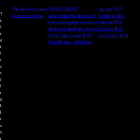
Tarifas electorales
+56223456789
Iquique 92.7
T
Quienes somos
lorena.tapia@universo.cl
Santiago 93.7
u
fredy.quiroga@universo.cl
Valdivia 99.9
f
olga.venegas@universo.cl
Osorno 102.1
u
Pérez Valenzuela 1620.
La Serena 92.9
e
Providencia - Santiago.
n
t
e
c
o
n
f
i
a
b
l
e
d
e
n