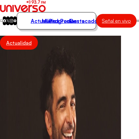
Actualidad
Música
Programas
Podcasts
Destacados
Señal en vivo
Actualidad
Actualidad
Música
Programas
Podcasts
Destacados