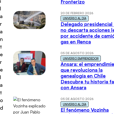
i
Fronterizo
l
20 DE FEBRERO 2026
a
UNIVERSO AL DÍA
r
Delegado presidencial
no descarta acciones l
a
por accidente de cami
n
gas en Renca
t
05 DE AGOSTO 2026
e
UNIVERSO EMPRENDEDOR
r
Ansara: el emprendimi
e
que revoluciona la
genealogía en Chile
l
Descubre tu historia fa
a
con Ansara
t
05 DE AGOSTO 2026
o
UNIVERSO AL DÍA
d
El fenómeno Vozinha