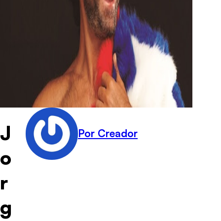
J
Por Creador
o
r
g