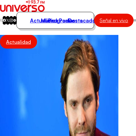
Actualidad
Música
Programas
Podcasts
Destacados
Señal en vivo
Actualidad
Actualidad
Música
Programas
Podcasts
Destacados