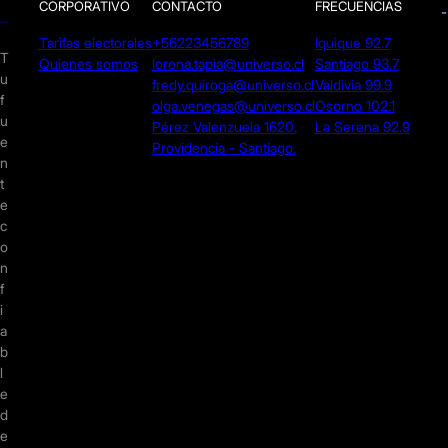
CORPORATIVO
CONTACTO
FRECUENCIAS
Tarifas electorales
+56223456789
Iquique 92.7
T
Quienes somos
lorena.tapia@universo.cl
Santiago 93.7
u
fredy.quiroga@universo.cl
Valdivia 99.9
f
olga.venegas@universo.cl
Osorno 102.1
u
Pérez Valenzuela 1620.
La Serena 92.9
e
Providencia - Santiago.
n
t
e
c
o
n
f
i
a
b
l
e
d
e