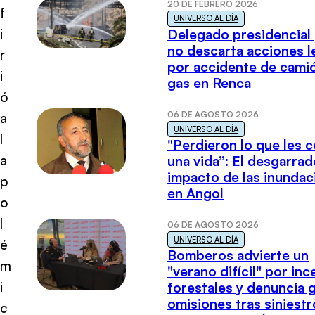
20 DE FEBRERO 2026
f
UNIVERSO AL DÍA
i
Delegado presidencial
no descarta acciones l
r
por accidente de cami
i
gas en Renca
ó
06 DE AGOSTO 2026
a
UNIVERSO AL DÍA
l
"Perdieron lo que les 
a
una vida”: El desgarrad
impacto de las inundac
p
en Angol
o
l
06 DE AGOSTO 2026
UNIVERSO AL DÍA
é
Bomberos advierte un
m
"verano difícil" por in
i
forestales y denuncia 
omisiones tras siniestr
c