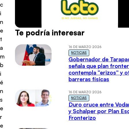
c
i
n
e
Te podría interesar
t
a
16 DE MARZO 2026
NOTICIAS
m
Gobernador de Tarapa
b
señala que plan fronter
contempla “erizos” y o
i
barreras físicas
é
n
16 DE MARZO 2026
NOTICIAS
s
Duro cruce entre Voda
e
y Schalper por Plan E
r
Fronterizo
e