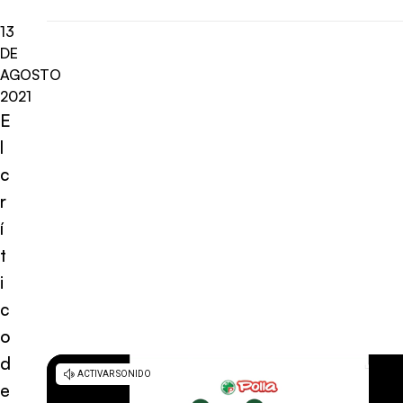
13
DE
AGOSTO
2021
E
l
c
r
í
t
i
c
o
d
e