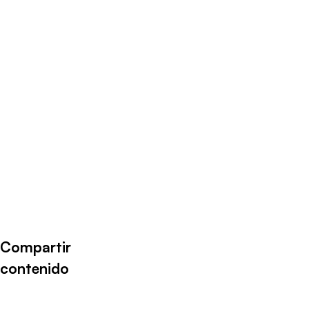
Radio Universo
·
JOEL POBLETE 13082021
Compartir
contenido