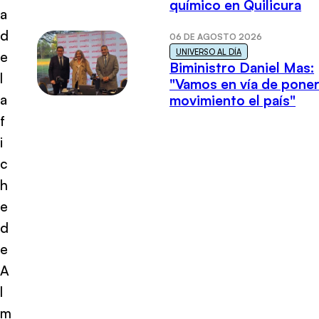
químico en Quilicura
a
d
06 DE AGOSTO 2026
UNIVERSO AL DÍA
e
Biministro Daniel Mas:
l
"Vamos en vía de poner
a
movimiento el país"
f
i
c
h
e
d
e
A
l
m