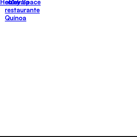
Hobby Space
en el
Zavala
restaurante
Quínoa