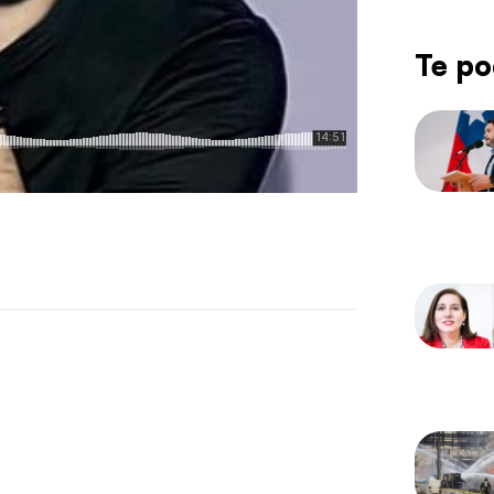
Te po