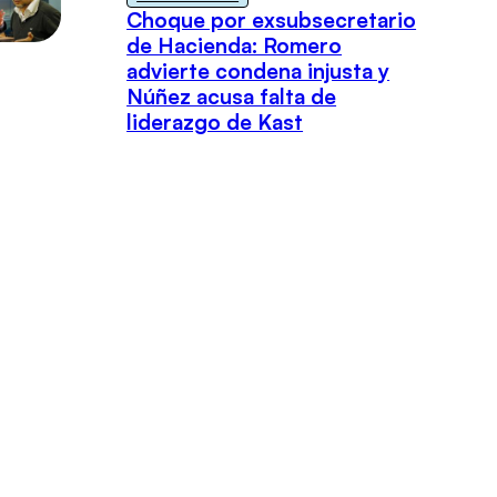
Choque por exsubsecretario
de Hacienda: Romero
advierte condena injusta y
Núñez acusa falta de
liderazgo de Kast