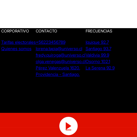
CORPORATIVO
CONTACTO
FRECUENCIAS
Tarifas electorales
+56223456789
Iquique 92.7
Quienes somos
lorena.tapia@universo.cl
Santiago 93.7
fredy.quiroga@universo.cl
Valdivia 99.9
olga.venegas@universo.cl
Osorno 102.1
Pérez Valenzuela 1620.
La Serena 92.9
Providencia - Santiago.