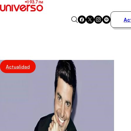
Ac
Actualidad
Música
Programas
Podcasts
Destacados
Actualidad