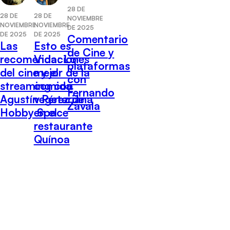
28 DE
28 DE
28 DE
NOVIEMBRE
NOVIEMBRE
NOVIEMBRE
DE 2025
DE 2025
DE 2025
Comentario
Las
Esto es
de Cine y
recomendaciones
Vida: Lo
plataformas
del cine y el
mejor de la
con
streaming con
comida
Fernando
Agustín Pérez de
vegetariana
Zavala
Hobby Space
en el
restaurante
Quínoa