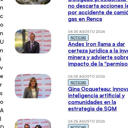
no descarta acciones l
n
por accidente de cami
c
gas en Renca
o
06 DE AGOSTO 2026
n
NOTICIAS
U
Andes Iron llama a dar
n
certeza jurídica a la in
minera y advierte sobre
i
impacto de la "permiso
v
e
06 DE AGOSTO 2026
NOTICIAS
r
Gina Ocqueteau: innov
s
inteligencia artificial y
o
comunidades en la
estrategia de SQM
A
l
06 DE AGOSTO 2026
D
NOTICIAS