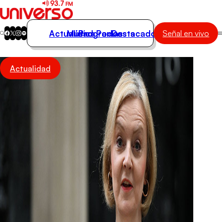
Actualidad
Música
Programas
Podcasts
Destacados
Señal en vivo
Actualidad
Actualidad
Música
Programas
Podcasts
Destacados