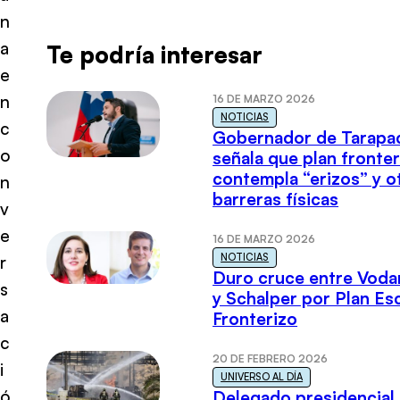
n
a
Te podría interesar
e
n
16 DE MARZO 2026
NOTICIAS
c
Gobernador de Tarapa
o
señala que plan fronter
contempla “erizos” y o
n
barreras físicas
v
e
16 DE MARZO 2026
NOTICIAS
r
Duro cruce entre Voda
s
y Schalper por Plan E
a
Fronterizo
c
20 DE FEBRERO 2026
i
UNIVERSO AL DÍA
ó
Delegado presidencial