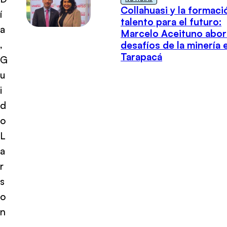
Collahuasi y la formaci
í
talento para el futuro:
a
Marcelo Aceituno abor
,
desafíos de la minería 
Tarapacá
G
u
i
d
o
L
a
r
s
o
n
,