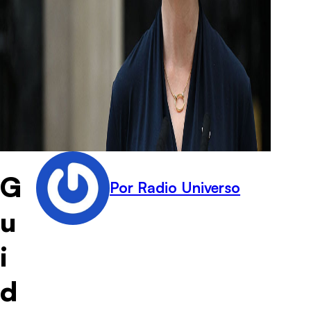
G
Por Radio Universo
u
i
d