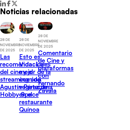
Noticias relacionadas
28 DE
28 DE
28 DE
NOVIEMBRE
NOVIEMBRE
NOVIEMBRE
DE 2025
DE 2025
DE 2025
Comentario
Las
Esto es
de Cine y
recomendaciones
Vida: Lo
plataformas
del cine y el
mejor de la
con
streaming con
comida
Fernando
Agustín Pérez de
vegetariana
Zavala
Hobby Space
en el
restaurante
Quínoa