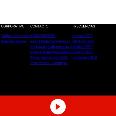
CORPORATIVO
CONTACTO
FRECUENCIAS
Tarifas electorales
+56223456789
Iquique 92.7
Quienes somos
lorena.tapia@universo.cl
Santiago 93.7
fredy.quiroga@universo.cl
Valdivia 99.9
olga.venegas@universo.cl
Osorno 102.1
Pérez Valenzuela 1620.
La Serena 92.9
Providencia - Santiago.