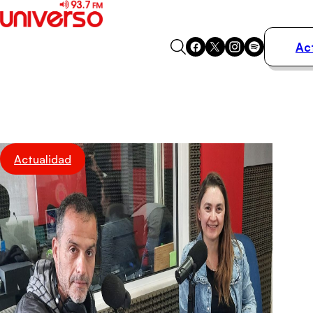
Ac
Actualidad
Música
Programas
Podcasts
Destacados
Actualidad