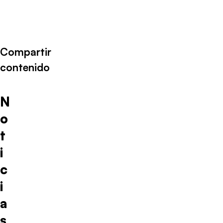
Compartir
contenido
N
o
t
i
c
i
a
s