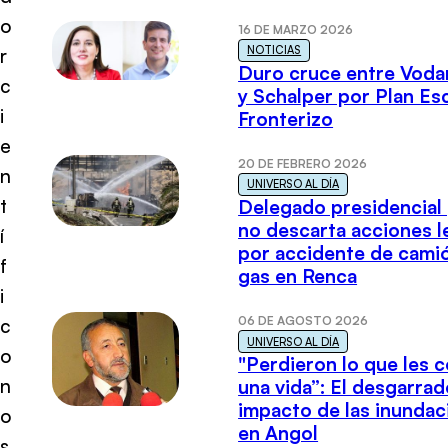
o
16 DE MARZO 2026
NOTICIAS
r
Duro cruce entre Voda
c
y Schalper por Plan E
i
Fronterizo
e
20 DE FEBRERO 2026
n
UNIVERSO AL DÍA
t
Delegado presidencial
no descarta acciones l
í
por accidente de cami
f
gas en Renca
i
06 DE AGOSTO 2026
c
UNIVERSO AL DÍA
o
"Perdieron lo que les 
n
una vida”: El desgarrad
impacto de las inundac
o
en Angol
s