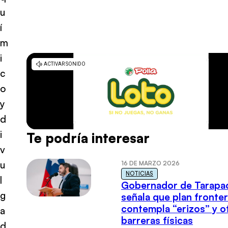
u
í
m
i
c
o
y
d
i
Te podría interesar
v
u
16 DE MARZO 2026
NOTICIAS
l
Gobernador de Tarapa
g
señala que plan fronter
contempla “erizos” y o
a
barreras físicas
d