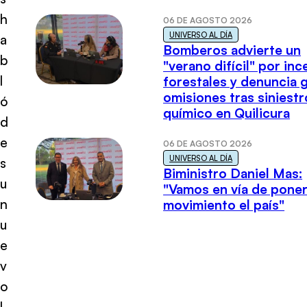
h
06 DE AGOSTO 2026
UNIVERSO AL DÍA
a
Bomberos advierte un
b
"verano difícil" por in
l
forestales y denuncia 
omisiones tras siniestr
ó
químico en Quilicura
d
e
06 DE AGOSTO 2026
UNIVERSO AL DÍA
s
Biministro Daniel Mas:
u
"Vamos en vía de poner
n
movimiento el país"
u
e
v
o
l