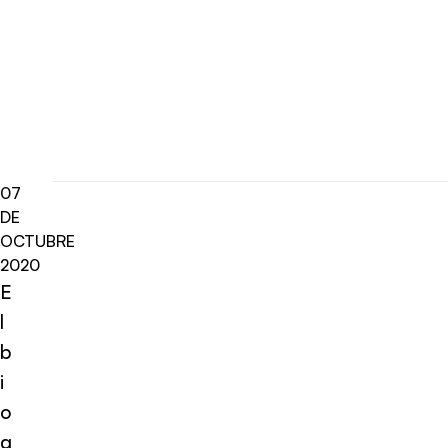
07
DE
OCTUBRE
2020
E
l
b
i
o
q