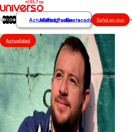
Actualidad
Música
Programas
Podcasts
Destacados
Señal en vivo
Actualidad
Actualidad
Música
Programas
Podcasts
Destacados