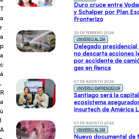
Duro cruce entre Voda
T
y Schalper por Plan E
a
Fronterizo
r
20 DE FEBRERO 2026
a
UNIVERSO AL DÍA
p
Delegado presidencial
no descarta acciones l
a
por accidente de cami
c
gas en Renca
á
07 DE AGOSTO 2026
,
UNIVERSO EMPRENDEDOR
R
Santiago será la capital
a
ecosistema asegurador
insurtech de América L
ú
l
07 DE AGOSTO 2026
A
UNIVERSO AL DÍA
Nuevo documental de 
r