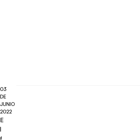
03
DE
JUNIO
2022
E
l
f