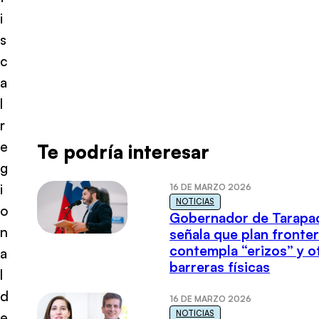
i
s
c
a
l
r
e
Te podría interesar
g
i
16 DE MARZO 2026
NOTICIAS
o
Gobernador de Tarapa
n
señala que plan fronter
contempla “erizos” y o
a
barreras físicas
l
d
16 DE MARZO 2026
NOTICIAS
e