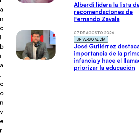
Alberdi lidera la lista d
a
recomendaciones de
n
Fernando Zavala
c
07 DE AGOSTO 2026
i
UNIVERSO AL DÍA
José Gutiérrez destaca
b
importancia de la prim
i
infancia y hace el llam
a
priorizar la educación
,
c
o
n
v
e
r