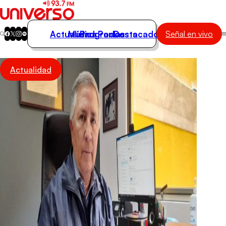
Actualidad
Música
Programas
Podcasts
Destacados
Señal en vivo
Actualidad
Actualidad
Música
Programas
Podcasts
Destacados