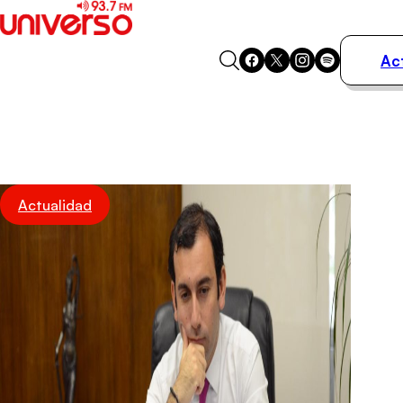
Ac
Actualidad
Música
Programas
Podcasts
Destacados
Actualidad