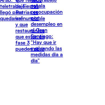
señala
teletrabajo
de Fiestas
preocupación
llegó para
Patrias es
por
quedarse”
irrenunciable
desempleo en
y que
el Gran
restaurantes
Santiago:
que estén en
“Hay que ir
fase 3
evaluando las
pueden abrir
medidas día a
día”