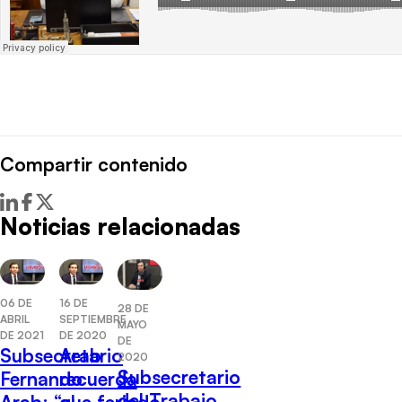
Compartir contenido
Noticias relacionadas
06 DE
16 DE
28 DE
ABRIL
SEPTIEMBRE
MAYO
DE 2021
DE 2020
DE
Subsecretario
Arab
2020
Subsecretario
Fernando
recuerda
del Trabajo
Arab: “el
que feriado