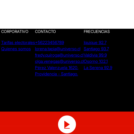
CORPORATIVO
CONTACTO
FRECUENCIAS
Tarifas electorales
+56223456789
Iquique 92.7
Quienes somos
lorena.tapia@universo.cl
Santiago 93.7
fredy.quiroga@universo.cl
Valdivia 99.9
olga.venegas@universo.cl
Osorno 102.1
Pérez Valenzuela 1620.
La Serena 92.9
Providencia - Santiago.