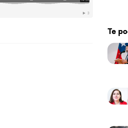
Te po