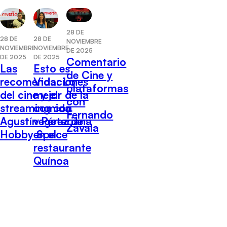
28 DE
28 DE
28 DE
NOVIEMBRE
NOVIEMBRE
NOVIEMBRE
DE 2025
DE 2025
DE 2025
Comentario
Las
Esto es
de Cine y
recomendaciones
Vida: Lo
plataformas
del cine y el
mejor de la
con
streaming con
comida
Fernando
Agustín Pérez de
vegetariana
Zavala
Hobby Space
en el
restaurante
Quínoa