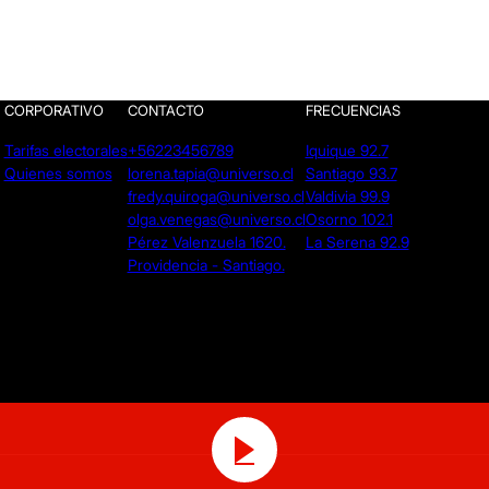
CORPORATIVO
CONTACTO
FRECUENCIAS
Tarifas electorales
+56223456789
Iquique 92.7
Quienes somos
lorena.tapia@universo.cl
Santiago 93.7
fredy.quiroga@universo.cl
Valdivia 99.9
olga.venegas@universo.cl
Osorno 102.1
Pérez Valenzuela 1620.
La Serena 92.9
Providencia - Santiago.