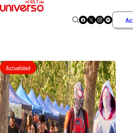
Ac
Actualidad
Música
Programas
Podcasts
Destacados
Actualidad