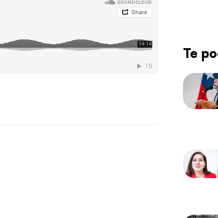
Te po