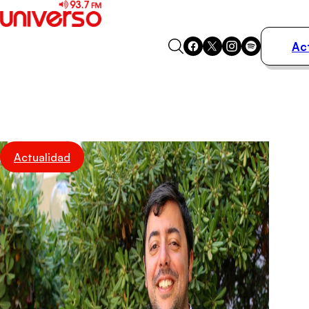
Ac
Actualidad
Música
Programas
Podcasts
Destacados
Actualidad