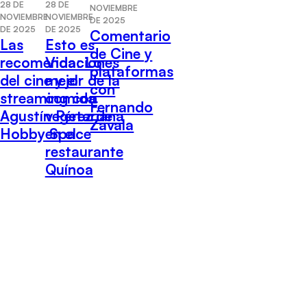
28 DE
28 DE
NOVIEMBRE
NOVIEMBRE
NOVIEMBRE
DE 2025
DE 2025
DE 2025
Comentario
Las
Esto es
de Cine y
recomendaciones
Vida: Lo
plataformas
del cine y el
mejor de la
con
streaming con
comida
Fernando
Agustín Pérez de
vegetariana
Zavala
Hobby Space
en el
restaurante
Quínoa