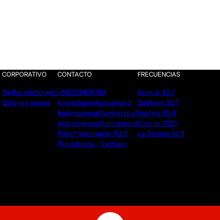
CORPORATIVO
CONTACTO
FRECUENCIAS
Tarifas electorales
+56223456789
Iquique 92.7
Quienes somos
lorena.tapia@universo.cl
Santiago 93.7
fredy.quiroga@universo.cl
Valdivia 99.9
olga.venegas@universo.cl
Osorno 102.1
Pérez Valenzuela 1620.
La Serena 92.9
Providencia - Santiago.