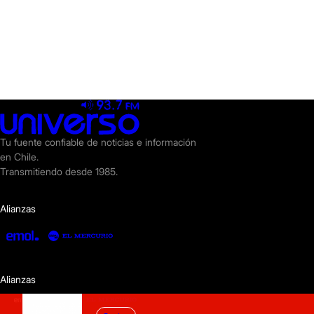
Tu fuente confiable de noticias e información
en Chile.
Transmitiendo desde 1985.
Alianzas
Alianzas