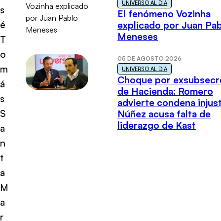
UNIVERSO AL DÍA
s
El fenómeno Vozinha
é
explicado por Juan Pa
Meneses
T
o
05 DE AGOSTO 2026
m
UNIVERSO AL DÍA
Choque por exsubsecr
á
de Hacienda: Romero
s
advierte condena injust
S
Núñez acusa falta de
liderazgo de Kast
a
n
t
a
M
a
r