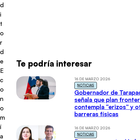
d
i
t
o
r
d
e
Te podría interesar
E
c
16 DE MARZO 2026
NOTICIAS
o
Gobernador de Tarapa
n
señala que plan fronter
contempla “erizos” y o
o
barreras físicas
m
í
16 DE MARZO 2026
NOTICIAS
a