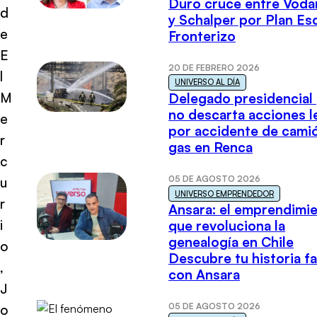
Duro cruce entre Voda
d
y Schalper por Plan E
e
Fronterizo
E
20 DE FEBRERO 2026
l
UNIVERSO AL DÍA
M
Delegado presidencial
no descarta acciones l
e
por accidente de cami
r
gas en Renca
c
05 DE AGOSTO 2026
u
UNIVERSO EMPRENDEDOR
r
Ansara: el emprendimi
i
que revoluciona la
genealogía en Chile
o
Descubre tu historia fa
,
con Ansara
J
05 DE AGOSTO 2026
o