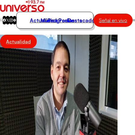
Actualidad
Música
Programas
Podcasts
Destacados
Señal en vivo
Actualidad
Actualidad
Música
Programas
Podcasts
Destacados