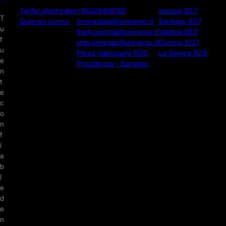
Tarifas electorales
+56223456789
Iquique 92.7
T
Quienes somos
lorena.tapia@universo.cl
Santiago 93.7
u
fredy.quiroga@universo.cl
Valdivia 99.9
f
olga.venegas@universo.cl
Osorno 102.1
u
Pérez Valenzuela 1620.
La Serena 92.9
e
Providencia - Santiago.
n
t
e
c
o
n
f
i
a
b
l
e
d
e
n