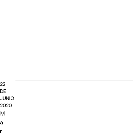
22
DE
JUNIO
2020
M
a
r