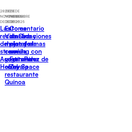
28 DE
28 DE
28 DE
NOVIEMBRE
NOVIEMBRE
NOVIEMBRE
DE 2025
DE 2025
DE 2025
Las
Esto es
Comentario
recomendaciones
Vida: Lo
de Cine y
del cine y el
mejor de la
plataformas
streaming con
comida
con
Agustín Pérez de
vegetariana
Fernando
Hobby Space
en el
Zavala
restaurante
Quínoa