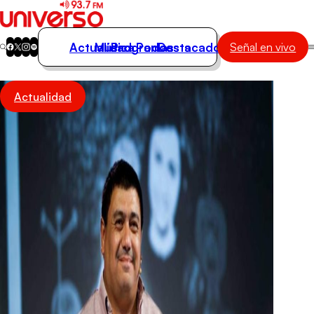
Actualidad
Música
Programas
Podcasts
Destacados
Señal en vivo
Actualidad
Actualidad
Música
Programas
Podcasts
Destacados