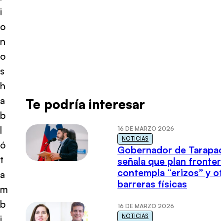
i
o
n
o
s
h
a
Te podría interesar
b
l
16 DE MARZO 2026
NOTICIAS
ó
Gobernador de Tarapa
t
señala que plan fronter
contempla “erizos” y o
a
barreras físicas
m
b
16 DE MARZO 2026
NOTICIAS
i