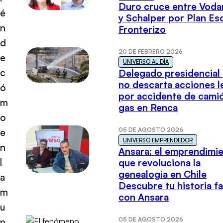
Duro cruce entre Voda
é
y Schalper por Plan E
n
Fronterizo
d
20 DE FEBRERO 2026
e
UNIVERSO AL DÍA
c
Delegado presidencial
no descarta acciones l
ó
por accidente de cami
m
gas en Renca
o
05 DE AGOSTO 2026
e
UNIVERSO EMPRENDEDOR
n
Ansara: el emprendimi
l
que revoluciona la
genealogía en Chile
a
Descubre tu historia fa
m
con Ansara
u
05 DE AGOSTO 2026
n