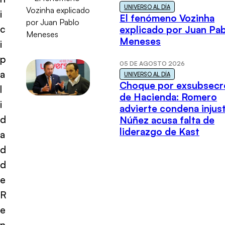
UNIVERSO AL DÍA
i
El fenómeno Vozinha
c
explicado por Juan Pa
Meneses
i
p
05 DE AGOSTO 2026
a
UNIVERSO AL DÍA
Choque por exsubsecr
l
de Hacienda: Romero
i
advierte condena injust
d
Núñez acusa falta de
liderazgo de Kast
a
d
d
e
R
e
n