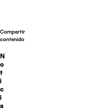
Compartir
contenido
N
o
t
i
c
i
a