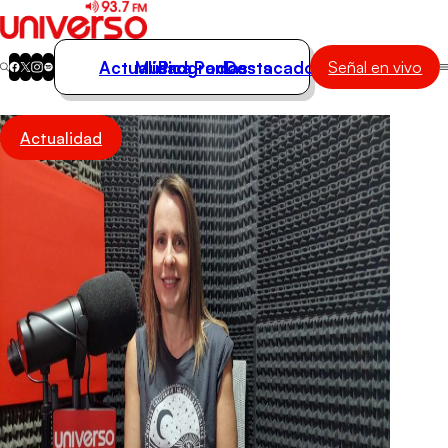
Actualidad
Música
Programas
Podcasts
Destacados
Señal en vivo
Actualidad
Actualidad
Música
Programas
Podcasts
Destacados