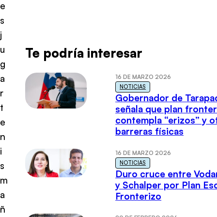
e
s
j
u
Te podría interesar
g
a
16 DE MARZO 2026
NOTICIAS
r
Gobernador de Tarapa
t
señala que plan fronter
contempla “erizos” y o
e
barreras físicas
n
i
16 DE MARZO 2026
NOTICIAS
s
Duro cruce entre Voda
m
y Schalper por Plan E
a
Fronterizo
ñ