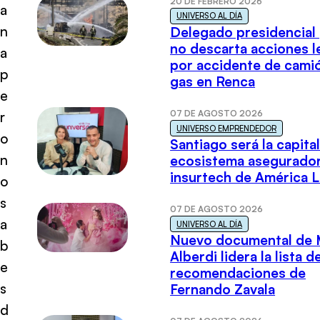
20 DE FEBRERO 2026
a
UNIVERSO AL DÍA
n
Delegado presidencial
no descarta acciones l
a
por accidente de cami
p
gas en Renca
e
07 DE AGOSTO 2026
r
UNIVERSO EMPRENDEDOR
o
Santiago será la capital
n
ecosistema asegurador
insurtech de América L
o
s
07 DE AGOSTO 2026
a
UNIVERSO AL DÍA
Nuevo documental de 
b
Alberdi lidera la lista d
e
recomendaciones de
s
Fernando Zavala
d