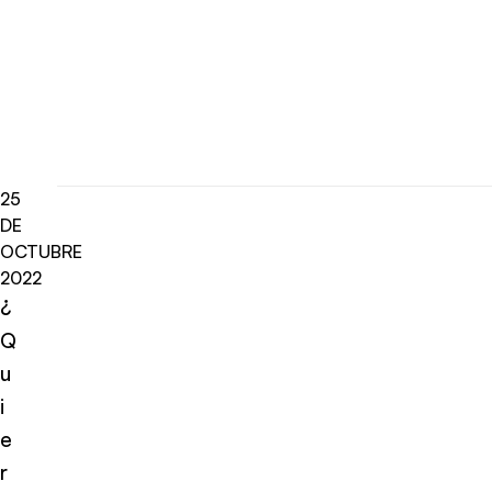
25
DE
OCTUBRE
2022
¿
Q
u
i
e
r