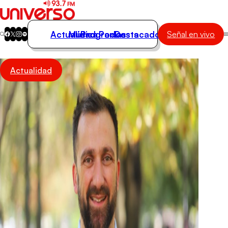
Actualidad
Música
Programas
Podcasts
Destacados
Señal en vivo
Actualidad
Actualidad
Música
Programas
Podcasts
Destacados