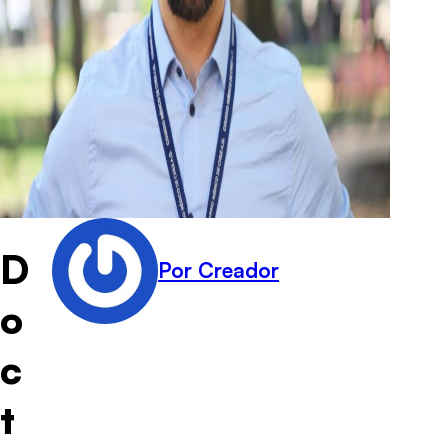
D
Por Creador
o
c
t