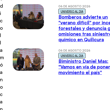
d
06 DE AGOSTO 2026
UNIVERSO AL DÍA
i
Bomberos advierte un
c
"verano difícil" por in
o
forestales y denuncia 
omisiones tras siniestr
l
químico en Quilicura
l
a
06 DE AGOSTO 2026
UNIVERSO AL DÍA
m
Biministro Daniel Mas:
ó
"Vamos en vía de poner
a
movimiento el país"
n
o
c
a
n