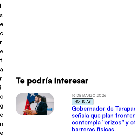
l
s
e
c
r
e
t
a
r
Te podría interesar
i
o
16 DE MARZO 2026
NOTICIAS
g
Gobernador de Tarapa
e
señala que plan fronter
contempla “erizos” y o
n
barreras físicas
e