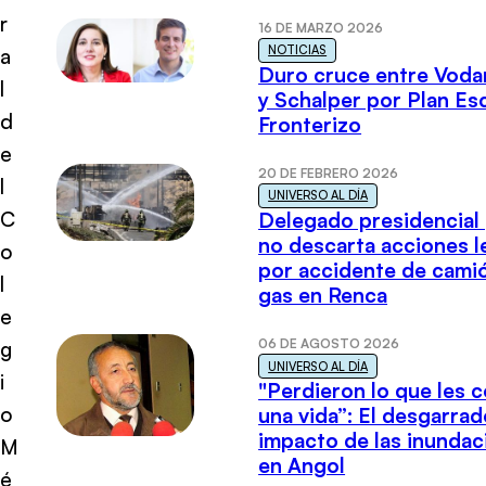
r
16 DE MARZO 2026
NOTICIAS
a
Duro cruce entre Voda
l
y Schalper por Plan E
d
Fronterizo
e
20 DE FEBRERO 2026
l
UNIVERSO AL DÍA
C
Delegado presidencial
no descarta acciones l
o
por accidente de cami
l
gas en Renca
e
06 DE AGOSTO 2026
g
UNIVERSO AL DÍA
i
"Perdieron lo que les 
o
una vida”: El desgarrad
impacto de las inundac
M
en Angol
é