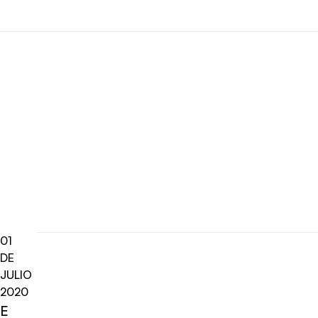
01
DE
JULIO
2020
E