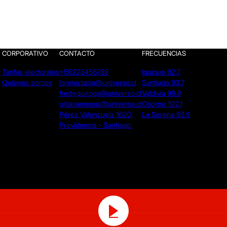
CORPORATIVO
CONTACTO
FRECUENCIAS
Tarifas electorales
+56223456789
Iquique 92.7
Quienes somos
lorena.tapia@universo.cl
Santiago 93.7
fredy.quiroga@universo.cl
Valdivia 99.9
olga.venegas@universo.cl
Osorno 102.1
Pérez Valenzuela 1620.
La Serena 92.9
Providencia - Santiago.