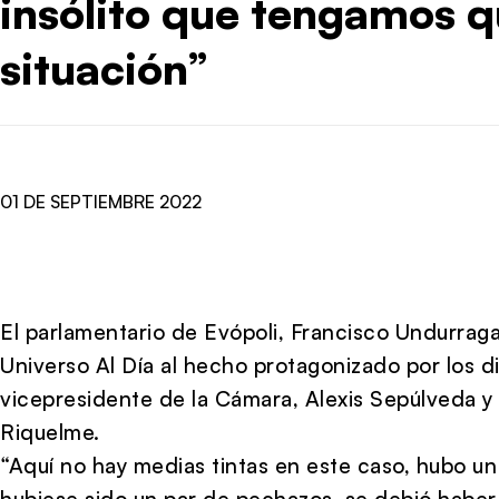
insólito que tengamos qu
situación”
01 DE SEPTIEMBRE 2022
El parlamentario de Evópoli, Francisco Undurraga
Universo Al Día al hecho protagonizado por los d
vicepresidente de la Cámara, Alexis Sepúlveda y
Riquelme.
“Aquí no hay medias tintas en este caso, hubo un 
hubiese sido un par de pechazos, se debió haber