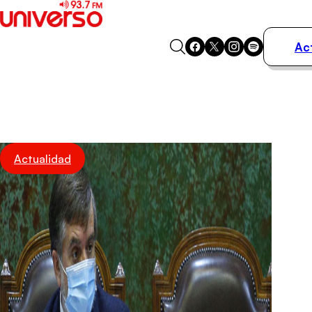
Ac
Actualidad
Música
Programas
Podcasts
Destacados
Actualidad