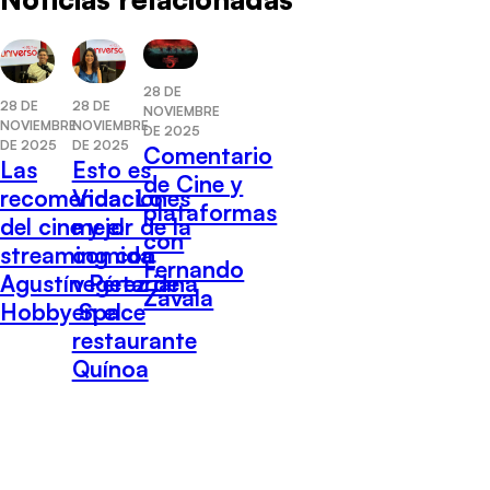
28 DE
28 DE
28 DE
NOVIEMBRE
NOVIEMBRE
NOVIEMBRE
DE 2025
DE 2025
DE 2025
Comentario
Las
Esto es
de Cine y
recomendaciones
Vida: Lo
plataformas
del cine y el
mejor de la
con
streaming con
comida
Fernando
Agustín Pérez de
vegetariana
Zavala
Hobby Space
en el
restaurante
Quínoa