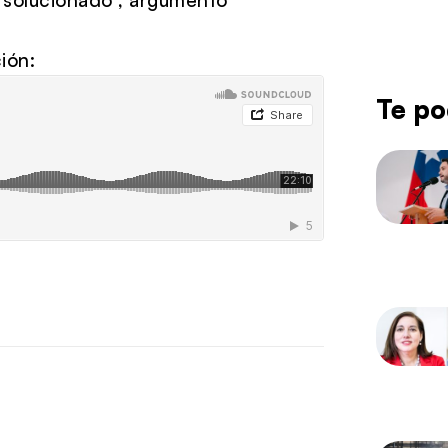
ión:
Te po