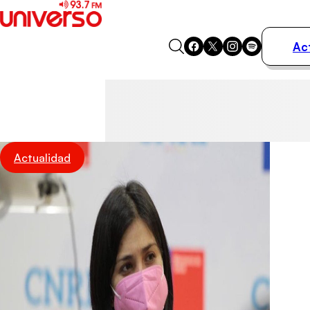
Ac
Actualidad
Música
Programas
Podcasts
Destacados
Actualidad