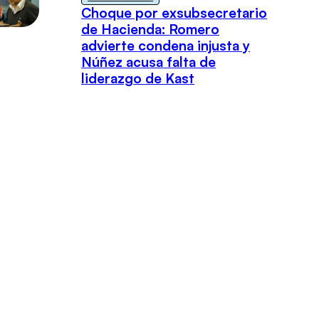
Choque por exsubsecretario
de Hacienda: Romero
advierte condena injusta y
Núñez acusa falta de
liderazgo de Kast