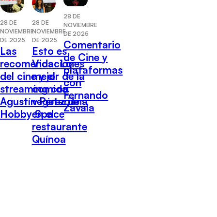
28 DE
28 DE
28 DE
NOVIEMBRE
NOVIEMBRE
NOVIEMBRE
DE 2025
DE 2025
DE 2025
Comentario
Las
Esto es
de Cine y
recomendaciones
Vida: Lo
plataformas
del cine y el
mejor de la
con
streaming con
comida
Fernando
Agustín Pérez de
vegetariana
Zavala
Hobby Space
en el
restaurante
Quínoa