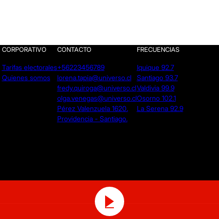
CORPORATIVO
CONTACTO
FRECUENCIAS
Tarifas electorales
+56223456789
Iquique 92.7
Quienes somos
lorena.tapia@universo.cl
Santiago 93.7
fredy.quiroga@universo.cl
Valdivia 99.9
olga.venegas@universo.cl
Osorno 102.1
Pérez Valenzuela 1620.
La Serena 92.9
Providencia - Santiago.