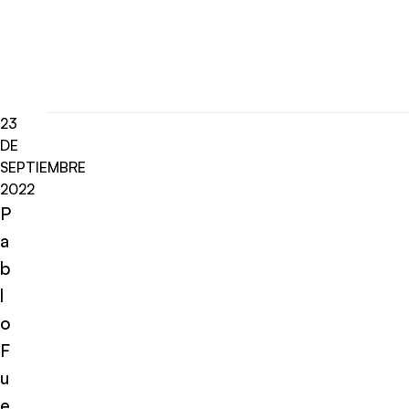
23
DE
SEPTIEMBRE
2022
P
a
b
l
o
F
u
e