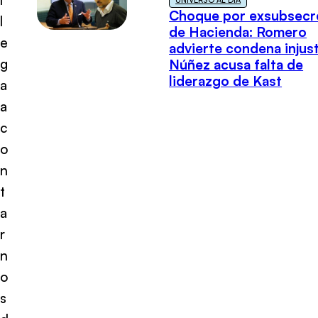
Choque por exsubsecr
l
de Hacienda: Romero
e
advierte condena injust
g
Núñez acusa falta de
liderazgo de Kast
a
a
c
o
n
t
a
r
n
o
s