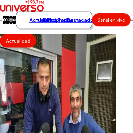
Actualidad
Música
Programas
Podcasts
Destacados
Señal en vivo
Actualidad
Actualidad
Música
Programas
Podcasts
Destacados