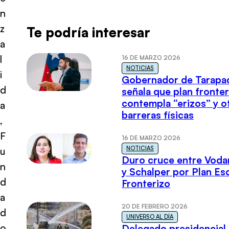
n
z
Te podría interesar
a
l
16 DE MARZO 2026
NOTICIAS
i
Gobernador de Tarapa
d
señala que plan fronter
contempla “erizos” y o
a
barreras físicas
,
F
16 DE MARZO 2026
NOTICIAS
u
Duro cruce entre Voda
n
y Schalper por Plan E
d
Fronterizo
a
20 DE FEBRERO 2026
d
UNIVERSO AL DÍA
o
Delegado presidencial