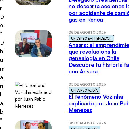
no descarta acciones l
r
por accidente de cami
D
gas en Renca
e
05 DE AGOSTO 2026
“
UNIVERSO EMPRENDEDOR
D
Ansara: el emprendimi
h
que revoluciona la
genealogía en Chile
u
Descubre tu historia fa
m
con Ansara
a
05 DE AGOSTO 2026
n
UNIVERSO AL DÍA
l
El fenómeno Vozinha
a
explicado por Juan Pa
Meneses
b
”
05 DE AGOSTO 2026
l
UNIVERSO AL DÍA