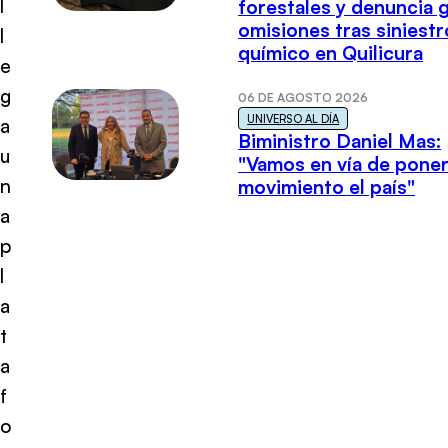
l
forestales y denuncia 
omisiones tras siniestr
l
químico en Quilicura
e
g
06 DE AGOSTO 2026
UNIVERSO AL DÍA
a
Biministro Daniel Mas:
u
"Vamos en vía de poner
n
movimiento el país"
a
p
l
a
t
a
f
o