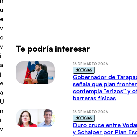
n
u
e
v
o
v
Te podría interesar
i
a
16 DE MARZO 2026
NOTICIAS
j
Gobernador de Tarapa
e
señala que plan fronter
contempla “erizos” y o
a
barreras físicas
U
n
16 DE MARZO 2026
NOTICIAS
i
Duro cruce entre Voda
v
y Schalper por Plan E