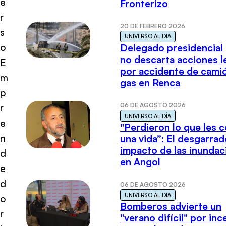
e
Fronterizo
r
20 DE FEBRERO 2026
s
UNIVERSO AL DÍA
o
Delegado presidencial
no descarta acciones l
E
por accidente de cami
m
gas en Renca
p
06 DE AGOSTO 2026
r
UNIVERSO AL DÍA
e
"Perdieron lo que les 
n
una vida”: El desgarrad
impacto de las inundac
d
en Angol
e
d
06 DE AGOSTO 2026
UNIVERSO AL DÍA
o
Bomberos advierte un
r
"verano difícil" por in