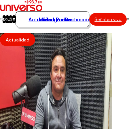
Actualidad
Música
Programas
Podcasts
Destacados
Señal en vivo
Actualidad
Actualidad
Música
Programas
Podcasts
Destacados