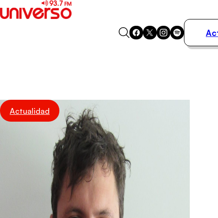
Ac
Actualidad
Música
Programas
Podcasts
Destacados
Actualidad