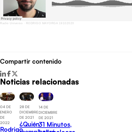
Radio Universo
·
RODRIGO MAYORGA 19102020
Compartir contenido
Noticias relacionadas
04 DE
28 DE
14 DE
ENERO
DICIEMBRE
DICIEMBRE
DE
DE 2021
DE 2021
¿Quién
2022
31 Minutos,
Rodrigo
reemplazará