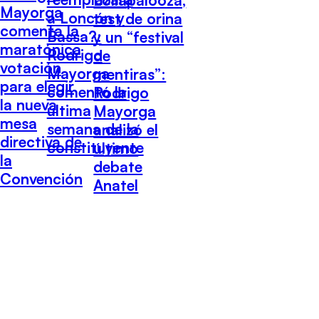
Lollapalooza,
Mayorga
a Loncón y
test de orina
comenta la
Bassa?:
y un “festival
maratónica
Rodrigo
de
votación
Mayorga
mentiras”:
para elegir
comentó la
Rodrigo
la nueva
última
Mayorga
mesa
semana de la
analizó el
directiva de
constituyente
último
la
debate
Convención
Anatel