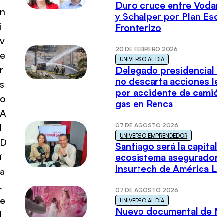
Duro cruce entre Voda
n
y Schalper por Plan E
i
Fronterizo
v
20 DE FEBRERO 2026
e
UNIVERSO AL DÍA
r
Delegado presidencial
no descarta acciones l
s
por accidente de cami
o
gas en Renca
A
07 DE AGOSTO 2026
l
UNIVERSO EMPRENDEDOR
D
Santiago será la capital
í
ecosistema asegurador
insurtech de América L
a
,
07 DE AGOSTO 2026
e
UNIVERSO AL DÍA
Nuevo documental de 
l