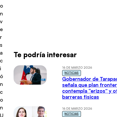
o
n
v
e
r
s
a
Te podría interesar
c
i
16 DE MARZO 2026
NOTICIAS
ó
Gobernador de Tarapa
n
señala que plan fronter
contempla “erizos” y o
c
barreras físicas
o
n
16 DE MARZO 2026
NOTICIAS
U