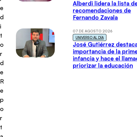
Alberdi lidera la lista d
e
recomendaciones de
d
Fernando Zavala
i
07 DE AGOSTO 2026
t
UNIVERSO AL DÍA
José Gutiérrez destaca
o
importancia de la prim
r
infancia y hace el llam
d
priorizar la educación
e
R
e
p
o
r
t
a