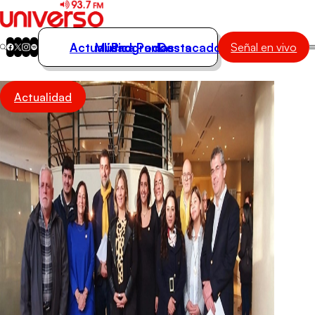
Actualidad
Música
Programas
Podcasts
Destacados
Señal en vivo
Actualidad
Actualidad
Música
Programas
Podcasts
Destacados