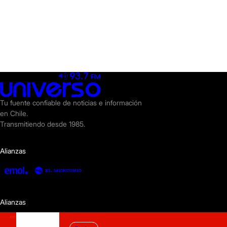
Tu fuente confiable de noticias e información
en Chile.
Transmitiendo desde 1985.
Alianzas
Alianzas