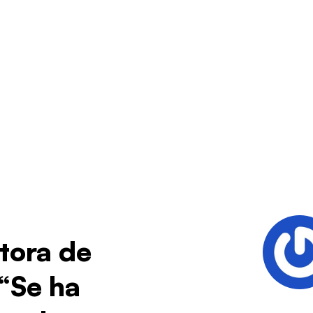
ctora de
“Se ha