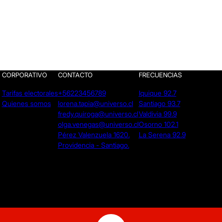
CORPORATIVO
CONTACTO
FRECUENCIAS
Tarifas electorales
+56223456789
Iquique 92.7
Quienes somos
lorena.tapia@universo.cl
Santiago 93.7
fredy.quiroga@universo.cl
Valdivia 99.9
olga.venegas@universo.cl
Osorno 102.1
Pérez Valenzuela 1620.
La Serena 92.9
Providencia - Santiago.