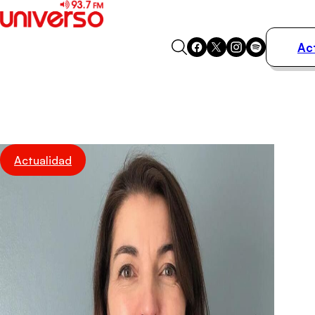
Ac
Actualidad
Música
Programas
Podcasts
Destacados
Actualidad