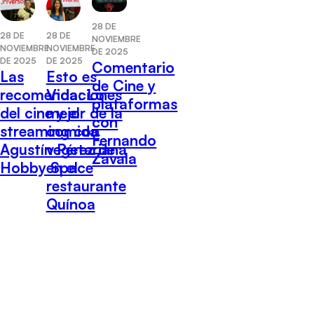
28 DE
28 DE
28 DE
NOVIEMBRE
NOVIEMBRE
NOVIEMBRE
DE 2025
DE 2025
DE 2025
Comentario
Las
Esto es
de Cine y
recomendaciones
Vida: Lo
plataformas
del cine y el
mejor de la
con
streaming con
comida
Fernando
Agustín Pérez de
vegetariana
Zavala
Hobby Space
en el
restaurante
Quínoa