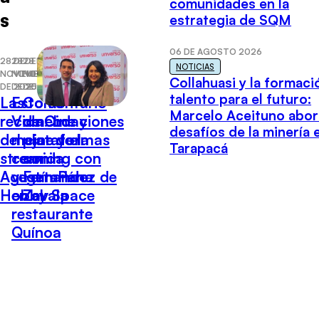
comunidades en la
s
estrategia de SQM
06 DE AGOSTO 2026
28 DE
28 DE
28 DE
NOTICIAS
NOVIEMBRE
NOVIEMBRE
NOVIEMBRE
Collahuasi y la formaci
DE 2025
DE 2025
DE 2025
talento para el futuro:
Las
Esto es
Comentario
Marcelo Aceituno abor
recomendaciones
Vida: Lo
de Cine y
desafíos de la minería 
del cine y el
mejor de la
plataformas
Tarapacá
streaming con
comida
con
Agustín Pérez de
vegetariana
Fernando
Hobby Space
en el
Zavala
restaurante
Quínoa