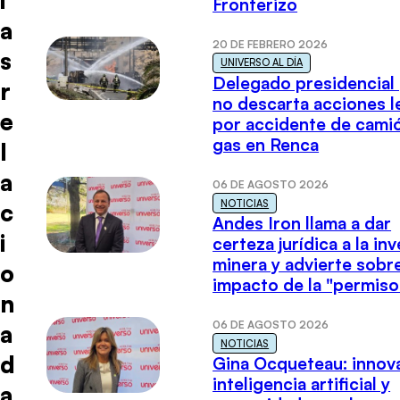
Fronterizo
a
20 DE FEBRERO 2026
s
UNIVERSO AL DÍA
Delegado presidencial
r
no descarta acciones l
e
por accidente de cami
gas en Renca
l
a
06 DE AGOSTO 2026
NOTICIAS
c
Andes Iron llama a dar
i
certeza jurídica a la in
minera y advierte sobre
o
impacto de la "permiso
n
06 DE AGOSTO 2026
a
NOTICIAS
d
Gina Ocqueteau: innov
inteligencia artificial y
a