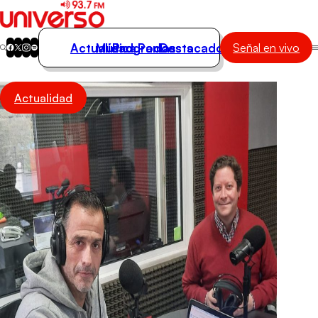
Actualidad
Música
Programas
Podcasts
Destacados
Señal en vivo
Actualidad
Actualidad
Música
Programas
Podcasts
Destacados