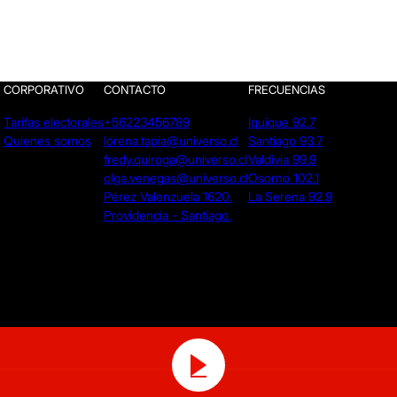
CORPORATIVO
CONTACTO
FRECUENCIAS
Tarifas electorales
+56223456789
Iquique 92.7
Quienes somos
lorena.tapia@universo.cl
Santiago 93.7
fredy.quiroga@universo.cl
Valdivia 99.9
olga.venegas@universo.cl
Osorno 102.1
Pérez Valenzuela 1620.
La Serena 92.9
Providencia - Santiago.