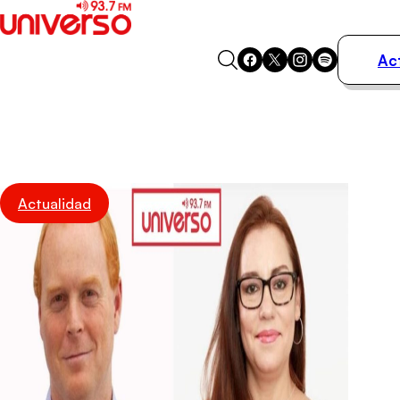
Ac
Actualidad
Música
Programas
Podcasts
Destacados
Actualidad