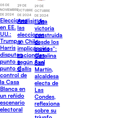
05 DE
29 DE
29 DE
NOVIEMBRE
OCTUBRE
OCTUBRE
DE 2024
DE 2024
DE 2024
Elecciones
Análisis de
“Una
en EE.
las
victoria
UU.:
elecciones
construida
Trump y
en Chile:
desde los
Harris
implicancias
barrios”:
disputan
nacionales
Catalina
punto a
según Axel
San
punto el
Callís
Martín,
control de
alcaldesa
la Casa
electa de
Blanca en
Las
un reñido
Condes,
escenario
reflexiona
electoral
sobre su
triunfo