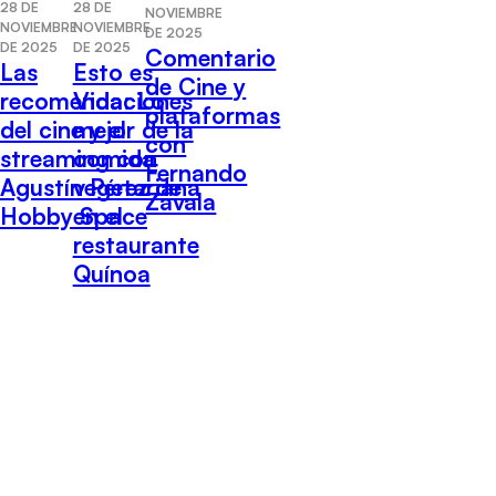
28 DE
28 DE
NOVIEMBRE
NOVIEMBRE
NOVIEMBRE
DE 2025
DE 2025
DE 2025
Comentario
Las
Esto es
de Cine y
recomendaciones
Vida: Lo
plataformas
del cine y el
mejor de la
con
streaming con
comida
Fernando
Agustín Pérez de
vegetariana
Zavala
Hobby Space
en el
restaurante
Quínoa