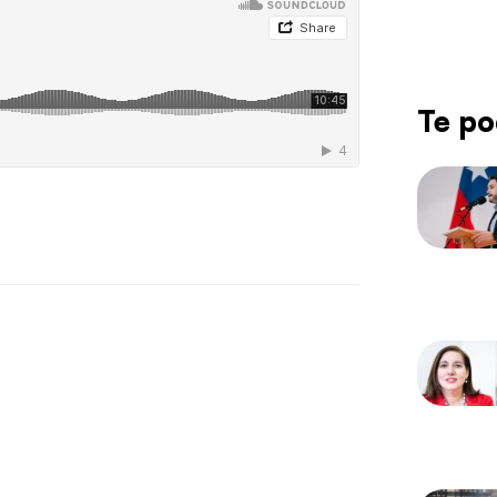
Te po