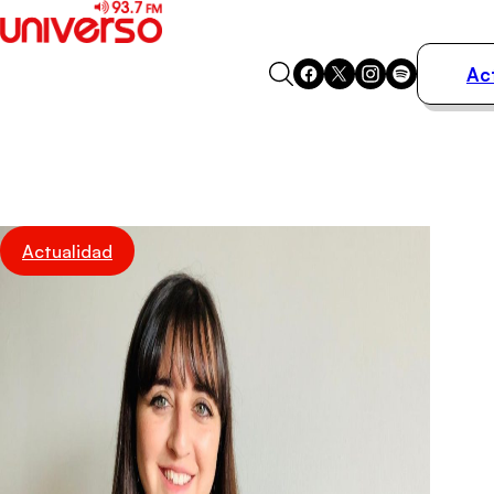
Ac
Actualidad
Música
Programas
Podcasts
Destacados
Actualidad