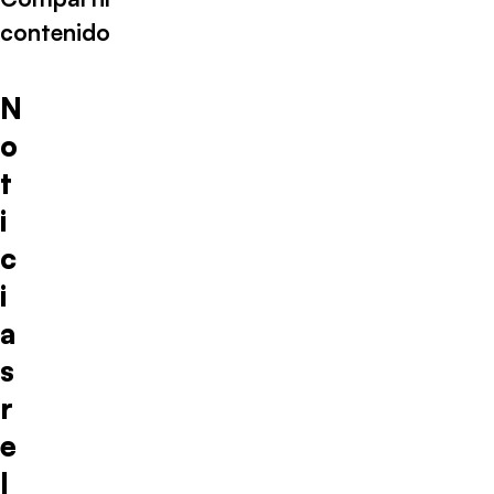
contenido
N
o
t
i
c
i
a
s
r
e
l