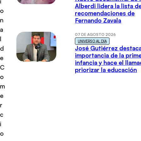
i
Alberdi lidera la lista d
o
recomendaciones de
n
Fernando Zavala
a
07 DE AGOSTO 2026
l
UNIVERSO AL DÍA
José Gutiérrez destaca
d
importancia de la prim
e
infancia y hace el llam
C
priorizar la educación
o
m
e
r
c
i
o