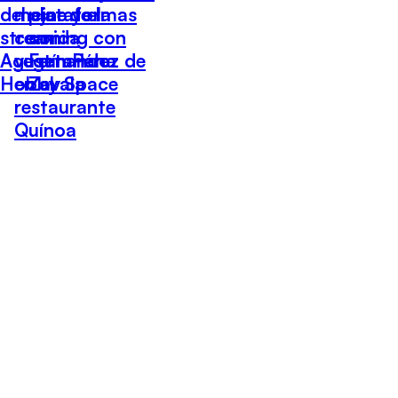
del cine y el
mejor de la
plataformas
streaming con
comida
con
Agustín Pérez de
vegetariana
Fernando
Hobby Space
en el
Zavala
restaurante
Quínoa