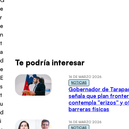
e
r
e
n
t
a
d
Te podría interesar
e
E
16 DE MARZO 2026
NOTICIAS
s
Gobernador de Tarapa
t
señala que plan fronter
contempla “erizos” y o
u
barreras físicas
d
i
16 DE MARZO 2026
NOTICIAS