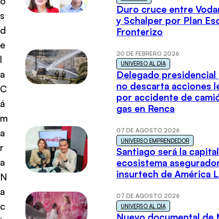
o
Duro cruce entre Voda
s
y Schalper por Plan E
d
Fronterizo
e
20 DE FEBRERO 2026
l
UNIVERSO AL DÍA
a
Delegado presidencial
no descarta acciones l
C
por accidente de cami
á
gas en Renca
m
07 DE AGOSTO 2026
a
UNIVERSO EMPRENDEDOR
r
Santiago será la capital
a
ecosistema asegurador
insurtech de América L
N
a
07 DE AGOSTO 2026
c
UNIVERSO AL DÍA
Nuevo documental de 