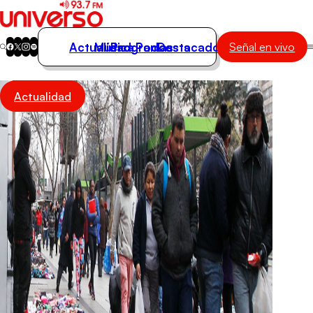
Actualidad
Música
Programas
Podcasts
Destacados
Señal en vivo
Actualidad
Actualidad
Música
Programas
Podcasts
Destacados