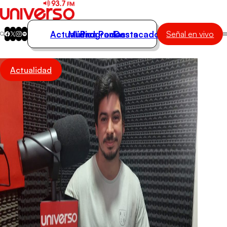
Actualidad
Música
Programas
Podcasts
Destacados
Señal en vivo
Actualidad
Actualidad
Música
Programas
Podcasts
Destacados