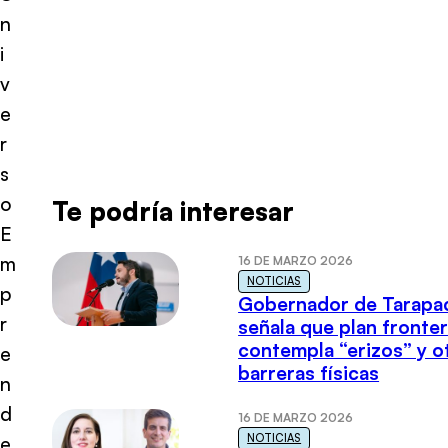
n
i
v
e
r
s
o
Te podría interesar
E
m
16 DE MARZO 2026
NOTICIAS
p
Gobernador de Tarapa
r
señala que plan fronter
contempla “erizos” y o
e
barreras físicas
n
d
16 DE MARZO 2026
NOTICIAS
e