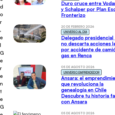
Duro cruce entre Voda
d
y Schalper por Plan E
o
Fronterizo
r
20 DE FEBRERO 2026
,
UNIVERSO AL DÍA
e
Delegado presidencial
no descarta acciones l
l
por accidente de cami
G
gas en Renca
e
05 DE AGOSTO 2026
r
UNIVERSO EMPRENDEDOR
e
Ansara: el emprendimi
n
que revoluciona la
genealogía en Chile
t
Descubre tu historia fa
e
con Ansara
G
05 DE AGOSTO 2026
e