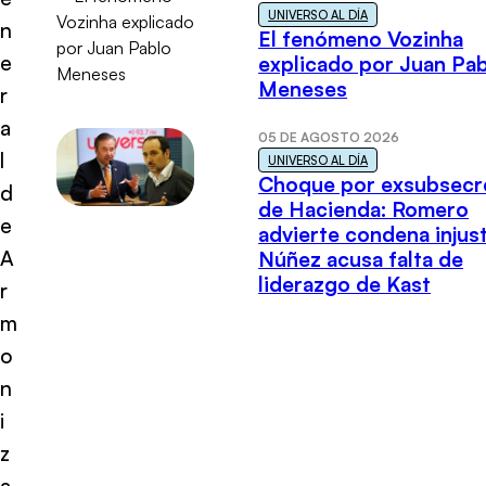
UNIVERSO AL DÍA
n
El fenómeno Vozinha
e
explicado por Juan Pa
Meneses
r
a
05 DE AGOSTO 2026
l
UNIVERSO AL DÍA
Choque por exsubsecr
d
de Hacienda: Romero
e
advierte condena injust
A
Núñez acusa falta de
liderazgo de Kast
r
m
o
n
i
z
a