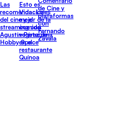
Comentario
Las
Esto es
de Cine y
recomendaciones
Vida: Lo
plataformas
del cine y el
mejor de la
con
streaming con
comida
Fernando
Agustín Pérez de
vegetariana
Zavala
Hobby Space
en el
restaurante
Quínoa