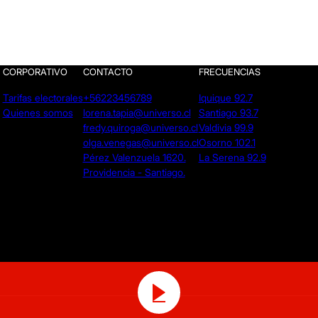
CORPORATIVO
CONTACTO
FRECUENCIAS
Tarifas electorales
+56223456789
Iquique 92.7
Quienes somos
lorena.tapia@universo.cl
Santiago 93.7
fredy.quiroga@universo.cl
Valdivia 99.9
olga.venegas@universo.cl
Osorno 102.1
Pérez Valenzuela 1620.
La Serena 92.9
Providencia - Santiago.