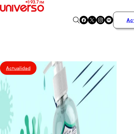
Ac
Actualidad
Música
Programas
Podcasts
Destacados
Actualidad