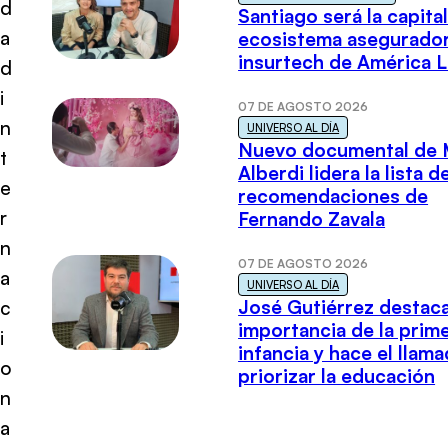
d
Santiago será la capital
a
ecosistema asegurador
insurtech de América L
d
i
07 DE AGOSTO 2026
n
UNIVERSO AL DÍA
Nuevo documental de 
t
Alberdi lidera la lista d
e
recomendaciones de
r
Fernando Zavala
n
07 DE AGOSTO 2026
a
UNIVERSO AL DÍA
José Gutiérrez destaca
c
importancia de la prim
i
infancia y hace el llam
o
priorizar la educación
n
a