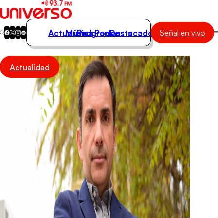
Actualidad
Música
Programas
Podcasts
Destacados
Señal en vivo
Actualidad
Actualidad
Música
Programas
Podcasts
Destacados