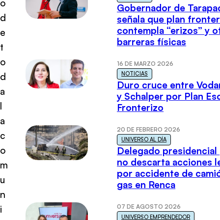
o
Gobernador de Tarapa
d
señala que plan fronter
contempla “erizos” y o
e
barreras físicas
t
o
16 DE MARZO 2026
NOTICIAS
d
Duro cruce entre Voda
a
y Schalper por Plan E
l
Fronterizo
a
20 DE FEBRERO 2026
c
UNIVERSO AL DÍA
o
Delegado presidencial
no descarta acciones l
m
por accidente de cami
u
gas en Renca
n
07 DE AGOSTO 2026
i
UNIVERSO EMPRENDEDOR