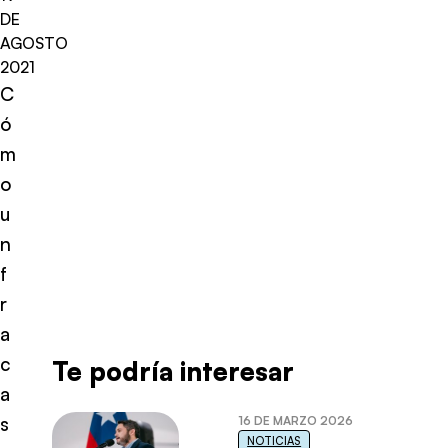
DE
AGOSTO
2021
C
ó
m
o
u
n
f
r
a
c
Te podría interesar
a
s
16 DE MARZO 2026
NOTICIAS