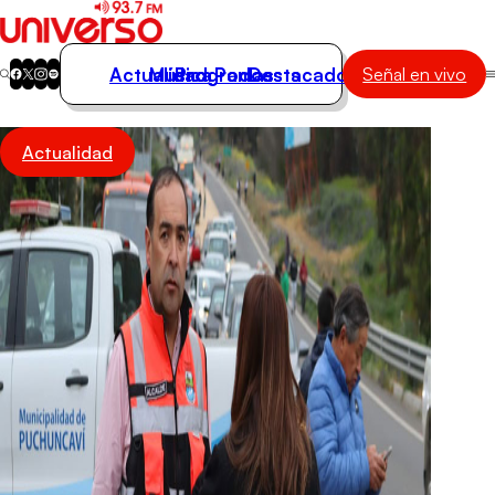
Actualidad
Música
Programas
Podcasts
Destacados
Señal en vivo
Actualidad
Actualidad
Música
Programas
Podcasts
Destacados