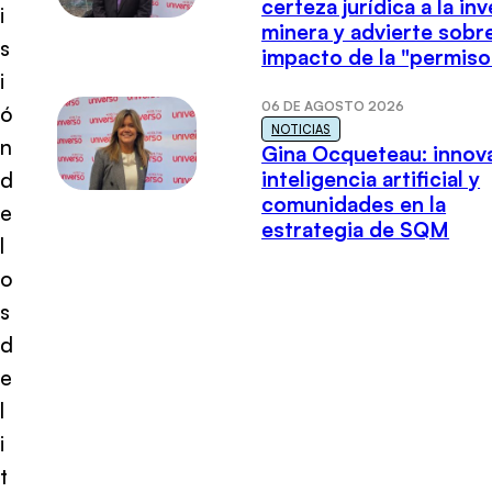
certeza jurídica a la in
i
minera y advierte sobre
s
impacto de la "permiso
i
06 DE AGOSTO 2026
ó
NOTICIAS
n
Gina Ocqueteau: innov
inteligencia artificial y
d
comunidades en la
e
estrategia de SQM
l
o
s
d
e
l
i
t