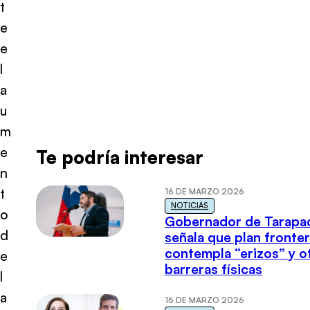
t
e
e
l
a
u
m
e
Te podría interesar
n
t
16 DE MARZO 2026
NOTICIAS
o
Gobernador de Tarapa
d
señala que plan fronter
contempla “erizos” y o
e
barreras físicas
l
a
16 DE MARZO 2026