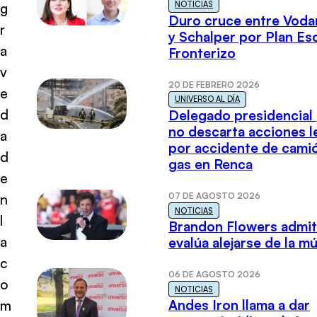
NOTICIAS
g
Duro cruce entre Voda
r
y Schalper por Plan E
a
Fronterizo
v
20 DE FEBRERO 2026
e
UNIVERSO AL DÍA
d
Delegado presidencial
no descarta acciones l
a
por accidente de cami
d
gas en Renca
e
07 DE AGOSTO 2026
n
NOTICIAS
l
Brandon Flowers admi
a
evalúa alejarse de la m
c
06 DE AGOSTO 2026
o
NOTICIAS
Andes Iron llama a dar
m