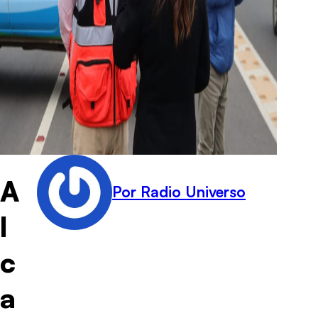
A
Por Radio Universo
l
c
a