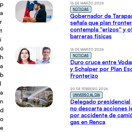
p
16 DE MARZO 2026
NOTICIAS
a
Gobernador de Tarapa
r
señala que plan fronter
contempla “erizos” y o
t
barreras físicas
i
ó
16 DE MARZO 2026
NOTICIAS
h
Duro cruce entre Voda
a
y Schalper por Plan E
b
Fronterizo
l
20 DE FEBRERO 2026
a
UNIVERSO AL DÍA
n
Delegado presidencial
no descarta acciones l
d
por accidente de cami
o
gas en Renca
e