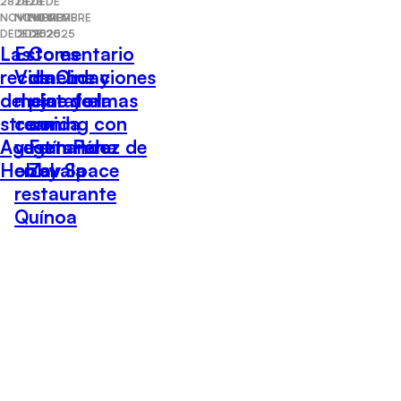
28 DE
28 DE
28 DE
NOVIEMBRE
NOVIEMBRE
NOVIEMBRE
DE 2025
DE 2025
DE 2025
Las
Esto es
Comentario
recomendaciones
Vida: Lo
de Cine y
del cine y el
mejor de la
plataformas
streaming con
comida
con
Agustín Pérez de
vegetariana
Fernando
Hobby Space
en el
Zavala
restaurante
Quínoa