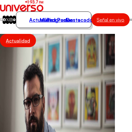
Actualidad
Música
Programas
Podcasts
Destacados
Señal en vivo
Actualidad
Actualidad
Música
Programas
Podcasts
Destacados