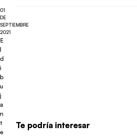
01
DE
SEPTIEMBRE
2021
E
l
d
i
b
u
j
a
n
t
Te podría interesar
e