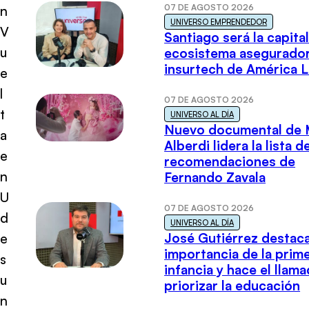
07 DE AGOSTO 2026
n
UNIVERSO EMPRENDEDOR
V
Santiago será la capital
u
ecosistema asegurador
insurtech de América L
e
l
07 DE AGOSTO 2026
t
UNIVERSO AL DÍA
Nuevo documental de 
a
Alberdi lidera la lista d
e
recomendaciones de
n
Fernando Zavala
U
07 DE AGOSTO 2026
d
UNIVERSO AL DÍA
José Gutiérrez destaca
e
importancia de la prim
s
infancia y hace el llam
u
priorizar la educación
n