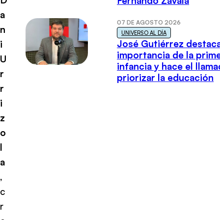
Fernando Zavala
a
07 DE AGOSTO 2026
n
UNIVERSO AL DÍA
José Gutiérrez destaca
i
importancia de la prim
U
infancia y hace el llam
r
priorizar la educación
r
i
z
o
l
a
,
c
r