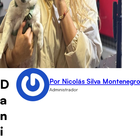
D
Por Nicolás Silva Montenegr
Administrador
a
n
i