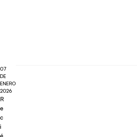
07
DE
ENERO
2026
R
e
c
i
é