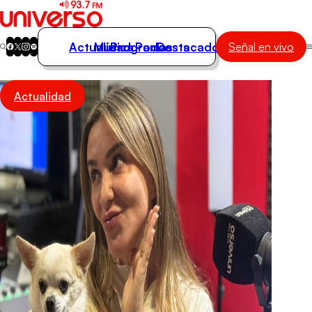
Actualidad
Música
Programas
Podcasts
Destacados
Señal en vivo
Actualidad
Actualidad
Música
Programas
Podcasts
Destacados