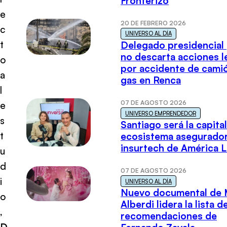
Fronterizo
e
20 DE FEBRERO 2026
c
UNIVERSO AL DÍA
t
Delegado presidencial
no descarta acciones l
o
por accidente de cami
a
gas en Renca
l
07 DE AGOSTO 2026
e
UNIVERSO EMPRENDEDOR
s
Santiago será la capital
t
ecosistema asegurador
insurtech de América L
u
d
07 DE AGOSTO 2026
i
UNIVERSO AL DÍA
Nuevo documental de 
o
Alberdi lidera la lista d
,
recomendaciones de
D