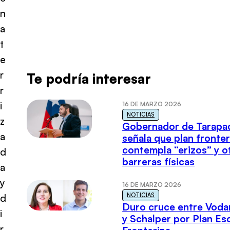
n
a
t
e
r
Te podría interesar
r
i
16 DE MARZO 2026
NOTICIAS
z
Gobernador de Tarapa
a
señala que plan fronter
contempla “erizos” y o
d
barreras físicas
a
y
16 DE MARZO 2026
NOTICIAS
d
Duro cruce entre Voda
i
y Schalper por Plan E
r