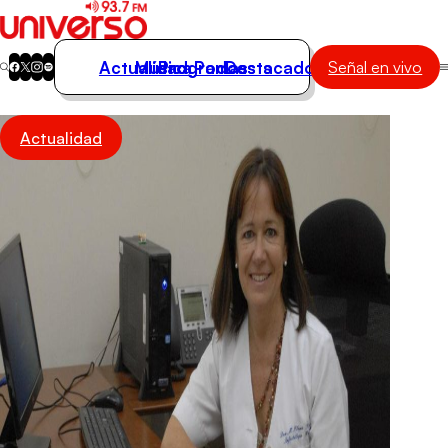
Actualidad
Música
Programas
Podcasts
Destacados
Señal en vivo
Actualidad
Actualidad
Música
Programas
Podcasts
Destacados