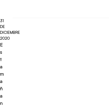
31
DE
DICIEMBRE
2020
E
s
t
a
m
a
ñ
a
n