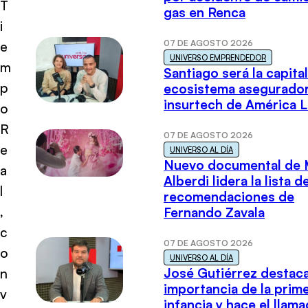
T
gas en Renca
i
07 DE AGOSTO 2026
e
UNIVERSO EMPRENDEDOR
m
Santiago será la capital
p
ecosistema asegurador
insurtech de América L
o
R
07 DE AGOSTO 2026
e
UNIVERSO AL DÍA
Nuevo documental de 
a
Alberdi lidera la lista d
l
recomendaciones de
,
Fernando Zavala
c
07 DE AGOSTO 2026
o
UNIVERSO AL DÍA
José Gutiérrez destaca
n
importancia de la prim
v
infancia y hace el llam