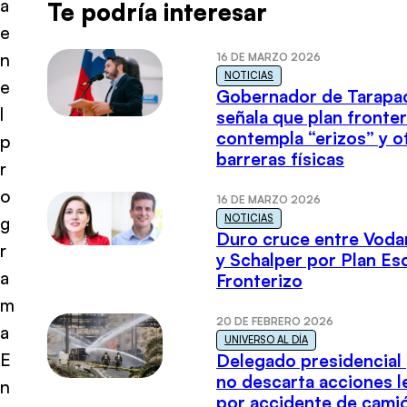
a
Te podría interesar
e
n
16 DE MARZO 2026
NOTICIAS
e
Gobernador de Tarapa
l
señala que plan fronter
contempla “erizos” y o
p
barreras físicas
r
o
16 DE MARZO 2026
NOTICIAS
g
Duro cruce entre Voda
r
y Schalper por Plan E
a
Fronterizo
m
20 DE FEBRERO 2026
a
UNIVERSO AL DÍA
E
Delegado presidencial
no descarta acciones l
n
por accidente de cami