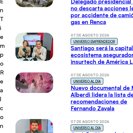
E
Delegado presidencial
no descarta acciones l
n
por accidente de cami
T
gas en Renca
i
07 DE AGOSTO 2026
e
UNIVERSO EMPRENDEDOR
m
Santiago será la capital
p
ecosistema asegurador
insurtech de América L
o
R
07 DE AGOSTO 2026
e
UNIVERSO AL DÍA
Nuevo documental de 
a
Alberdi lidera la lista d
l
recomendaciones de
c
Fernando Zavala
o
07 DE AGOSTO 2026
n
UNIVERSO AL DÍA