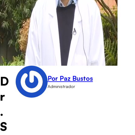
D
Por Paz Bustos
Administrador
r
.
S