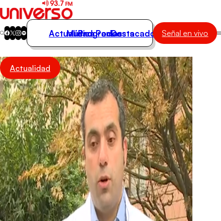
Actualidad
Música
Programas
Podcasts
Destacados
Señal en vivo
Actualidad
Actualidad
Música
Programas
Podcasts
Destacados