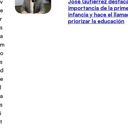
José Gutiérrez destaca
v
importancia de la prim
e
infancia y hace el llam
r
priorizar la educación
s
a
m
o
s
d
e
l
a
s
i
t