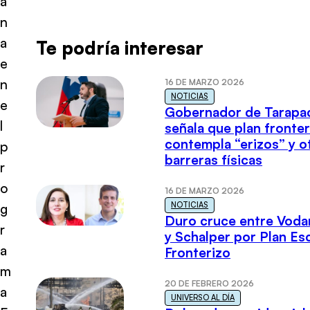
a
n
a
Te podría interesar
e
n
16 DE MARZO 2026
NOTICIAS
e
Gobernador de Tarapa
l
señala que plan fronter
contempla “erizos” y o
p
barreras físicas
r
o
16 DE MARZO 2026
NOTICIAS
g
Duro cruce entre Voda
r
y Schalper por Plan E
a
Fronterizo
m
20 DE FEBRERO 2026
a
UNIVERSO AL DÍA