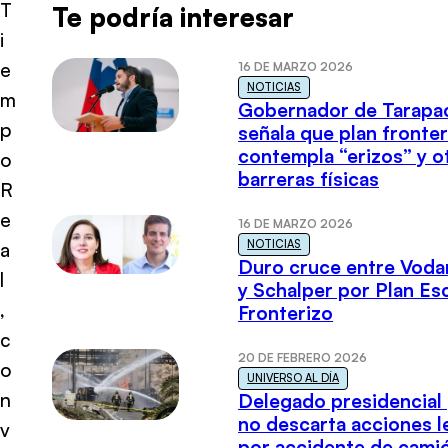
T
Te podría interesar
i
e
16 DE MARZO 2026
NOTICIAS
m
Gobernador de Tarapa
p
señala que plan fronter
contempla “erizos” y o
o
barreras físicas
R
e
16 DE MARZO 2026
NOTICIAS
a
Duro cruce entre Voda
l
y Schalper por Plan E
,
Fronterizo
c
20 DE FEBRERO 2026
o
UNIVERSO AL DÍA
n
Delegado presidencial
no descarta acciones l
v
por accidente de cami