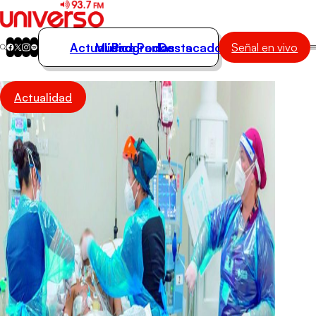
Actualidad
Música
Programas
Podcasts
Destacados
Señal en vivo
Actualidad
Actualidad
Música
Programas
Podcasts
Destacados