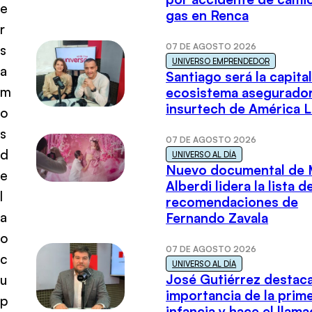
e
gas en Renca
r
07 DE AGOSTO 2026
s
UNIVERSO EMPRENDEDOR
a
Santiago será la capital
m
ecosistema asegurador
insurtech de América L
o
s
07 DE AGOSTO 2026
d
UNIVERSO AL DÍA
Nuevo documental de 
e
Alberdi lidera la lista d
l
recomendaciones de
a
Fernando Zavala
o
07 DE AGOSTO 2026
c
UNIVERSO AL DÍA
José Gutiérrez destaca
u
importancia de la prim
p
infancia y hace el llam