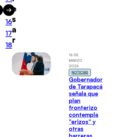
e
15
s
16
a
17
r
18
16 DE
MARZO
2026
NOTICIAS
Gobernador
de Tarapacá
señala que
plan
fronterizo
contempla
“erizos” y
otras
barreras