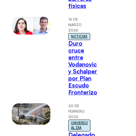
físicas
16 DE
MARZO
2026
NOTICIAS
Duro
cruce
entre
Vodanovic
y Schalper
por Plan
Escudo
Fronterizo
20 DE
FEBRERO
2026
UNIVERSO
AL DÍA
Delegado